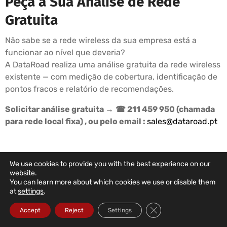
Peça a Sua Análise de Rede
Gratuita
Não sabe se a rede wireless da sua empresa está a
funcionar ao nível que deveria?
A DataRoad realiza uma análise gratuita da rede wireless
existente — com medição de cobertura, identificação de
pontos fracos e relatório de recomendações.
Solicitar análise gratuita →
☎ 211 459 950 (chamada
para rede local fixa) , ou pelo email :
sales@dataroad.pt
We use cookies to provide you with the best experience on our
DATAROAD SUPPORT PLANS
website.
You can learn more about which cookies we use or disable them
Your Company's IT
at
settings
.
In The Right Hands
Close GDPR Cookie Ba
Accept
Reject
Settings