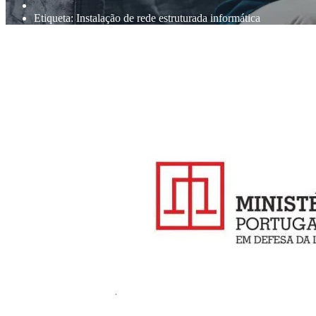
Etiqueta:
Instalação de rede estruturada informática