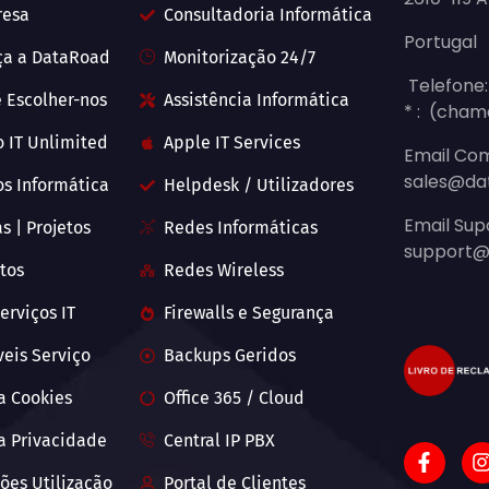
resa
Consultadoria Informática
Portugal
ça a DataRoad
Monitorização 24/7
Telefone:
 Escolher-nos
Assistência Informática
* : (cham
o IT Unlimited
Apple IT Services
Email Com
sales@da
os Informática
Helpdesk / Utilizadores
Email Sup
s | Projetos
Redes Informáticas
support@
tos
Redes Wireless
erviços IT
Firewalls e Segurança
veis Serviço
Backups Geridos
ca Cookies
Office 365 / Cloud
ca Privacidade
Central IP PBX
ões Utilização
Portal de Clientes