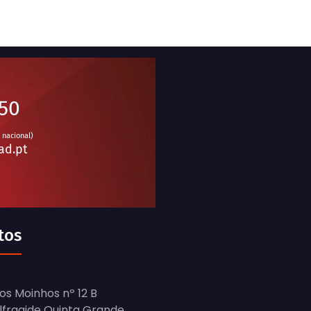
950
 nacional)
ad.pt
tos
os Moinhos nº 12 B
Alfragide Quinta Grande