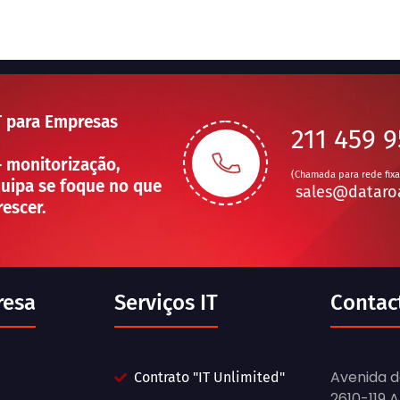
T para Empresas
211 459 
— monitorização,
(Chamada para rede fixa
uipa se foque no que
sales@dataro
rescer.
resa
Serviços IT
Contac
Avenida d
Contrato "IT Unlimited"
2610-119 