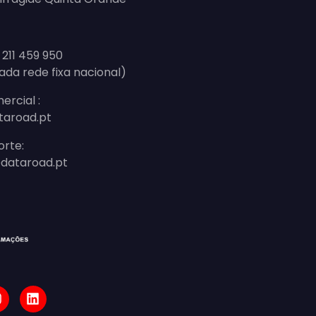
 211 459 950
ada rede fixa nacional)
ercial :
taroad.pt
orte:
dataroad.pt