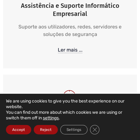
Assistência e Suporte Informático
Empresarial
Suporte aos utilizadores, redes, servidores e
soluções de segurança
Ler mais ...
We are using cookies to give you the best experience on our
website.
You can find out more about which cookies we are using or
Suporte Informático 24/7 365
switch them off in
settings
.
Close GDPR Cookie Ba
Monitorização e Alarmística 24 horas, 365 dias,
Accept
Reject
Settings
aliado de suporte local, remoto e telefónico