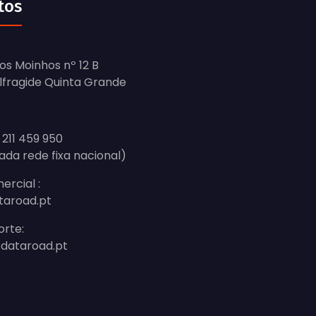
tos
os Moinhos nº 12 B
Alfragide Quinta Grande
 211 459 950
ada rede fixa nacional)
ercial :
taroad.pt
orte:
dataroad.pt