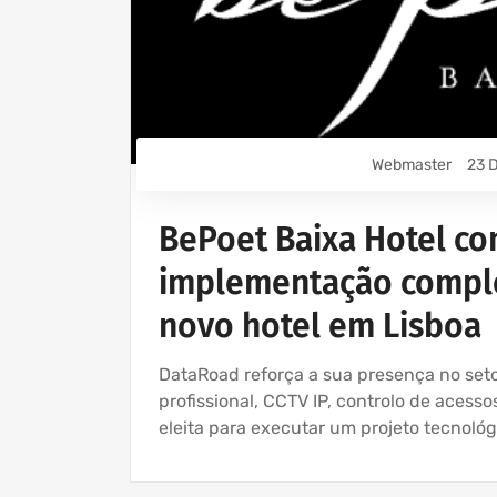
Webmaster
23 D
BePoet Baixa Hotel co
implementação comple
novo hotel em Lisboa
DataRoad reforça a sua presença no setor
profissional, CCTV IP, controlo de acess
eleita para executar um projeto tecnoló