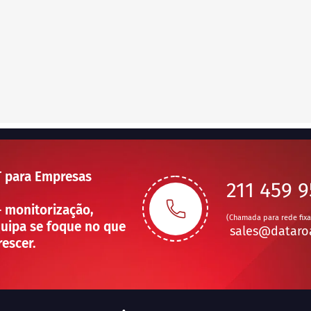
T para Empresas
211 459 
— monitorização,
(Chamada para rede fixa
uipa se foque no que
sales@dataro
rescer.