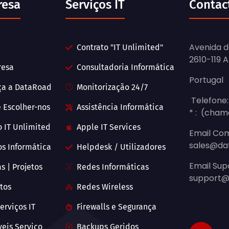
resa
Serviços IT
Contac
Avenida d
Contrato "IT Unlimited"
2610-119 
resa
Consultadoria Informática
Portugal
ça a DataRoad
Monitorização 24/7
Telefone:
 Escolher-nos
Assistência Informática
* : (cham
o IT Unlimited
Apple IT Services
Email Com
sales@da
os Informática
Helpdesk / Utilizadores
Email Sup
s | Projetos
Redes Informáticas
support@
tos
Redes Wireless
erviços IT
Firewalls e Segurança
veis Serviço
Backups Geridos