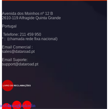
Avenida dos Moinhos nº 12 B
2610-119 Alfragide Quinta Grande
Portugal
Telefone: 211 459 950
* : (chamada rede fixa nacional)
Email Comercial :
sales@dataroad.pt
Email Suporte:
support@dataroad.pt
acebook-
Instagram
Linkedin