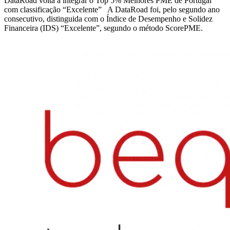
DataRoad volta a integrar o Top 5% Melhores PME de Portugal
com classificação “Excelente” A DataRoad foi, pelo segundo ano
consecutivo, distinguida com o Índice de Desempenho e Solidez
Financeira (IDS) “Excelente”, segundo o método ScorePME.