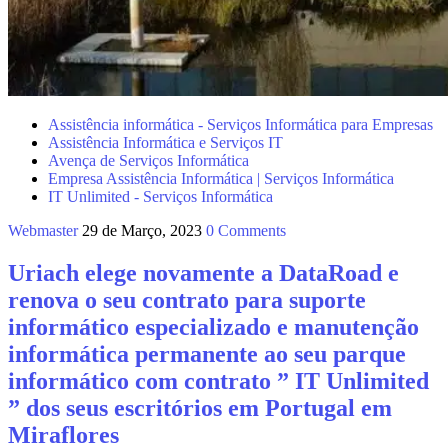
Assistência informática - Serviços Informática para Empresas
Assistência Informática e Serviços IT
Avença de Serviços Informática
Empresa Assistência Informática | Serviços Informática
IT Unlimited - Serviços Informática
Webmaster
29 de Março, 2023
0 Comments
Uriach elege novamente a DataRoad e
renova o seu contrato para suporte
informático especializado e manutenção
informática permanente ao seu parque
informático com contrato ” IT Unlimited
” dos seus escritórios em Portugal em
Miraflores